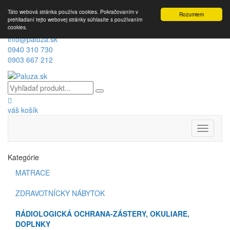
Táto webová stránka používa cookies. Pokračovaním v
Rozumiem
prehliadaní tejto webovej stránky súhlasíte s používaním
cookies.
info@paluza.sk
0940 310 730
0903 667 212
váš košík
Toggle
navigati
Kategórie
MATRACE
ZDRAVOTNÍCKY NÁBYTOK
RÁDIOLOGICKÁ OCHRANA-ZÁSTERY, OKULIARE,
DOPLNKY