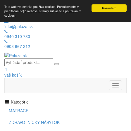
Táto webová stránka používa cookies. Pokračovaním v
Rozumiem
prehliadaní tejto webovej stránky súhlasíte s používaním
cookies.
info@paluza.sk
0940 310 730
0903 667 212
váš košík
Toggle
navigati
Kategórie
MATRACE
ZDRAVOTNÍCKY NÁBYTOK