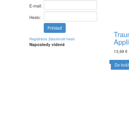
E-mail:
Heslo:
Prihlásiť
Tra
Registrácia
Zabudnuté heslo
Appli
Naposledy videné
13,99 €
Do koší