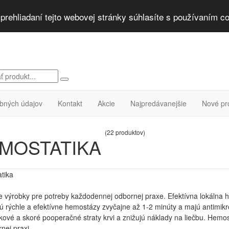
rehliadaní tejto webovej stránky súhlasíte s používaním co
bných údajov
Kontakt
Akcie
Najpredávanejšie
Nové pr
(22 produktov)
MOSTATIKA
tika
 výrobky pre potreby každodennej odbornej praxe. Efektívna lokálna h
ú rýchle a efektívne hemostázy zvyčajne až 1-2 minúty a majú antimikr
ové a skoré pooperačné straty krvi a znižujú náklady na liečbu. Hemos
rnej praxi.