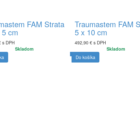
mastem FAM Strata
Traumastem FAM S
x 5 cm
5 x 10 cm
€ s DPH
492,90 € s DPH
Skladom
Skladom
ka
Do košíka