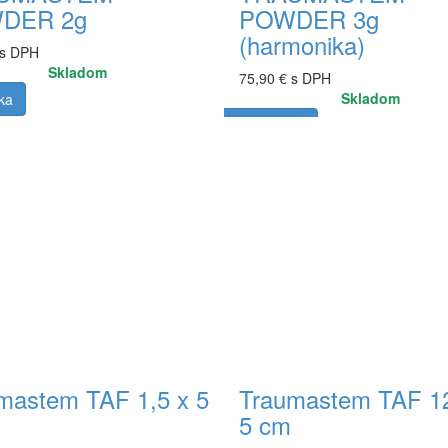
DER 2g
POWDER 3g
(harmonika)
 s DPH
Skladom
75,90 € s DPH
Skladom
ka
Do košíka
mastem TAF 1,5 x 5
Traumastem TAF 12
5 cm