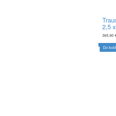
Trau
2,5 
365,90 
Do koší