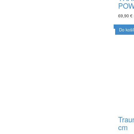
POW
69,90 €
Do koší
Trau
cm