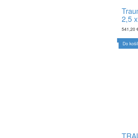
Trau
2,5 
541,20 
Do koší
TRA