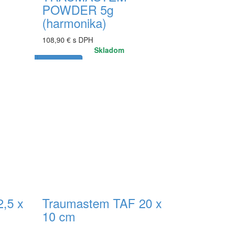
POWDER 5g
(harmonika)
108,90 € s DPH
Skladom
Do košíka
,5 x
Traumastem TAF 20 x
10 cm