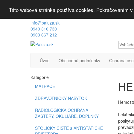
Táto webová stránka používa cookies. Pokračovaním v p
info@paluza.sk
0940 310 730
0903 667 212
Úvod
Obchodné podmienky
Ochrana oso
Kategórie
HE
MATRACE
ZDRAVOTNÍCKY NÁBYTOK
Hemosta
RÁDIOLOGICKÁ OCHRANA-
Lekárske
ZÁSTERY, OKULIARE, DOPLNKY
poskytuj
prevádzk
STOLIČKY ČISTÉ a ANTISTATICKÉ
veteriná