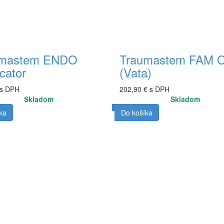
umastem ENDO
Traumastem FAM 
cator
(Vata)
 s DPH
202,90 € s DPH
Skladom
Skladom
ka
Do košíka