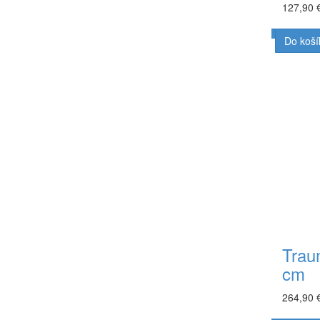
127,90 
Do koší
Trau
cm
264,90 