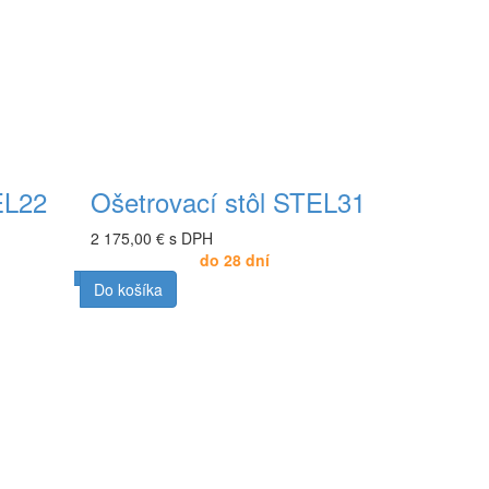
EL22
Ošetrovací stôl STEL31
2 175,00 € s DPH
do 28 dní
Do košíka