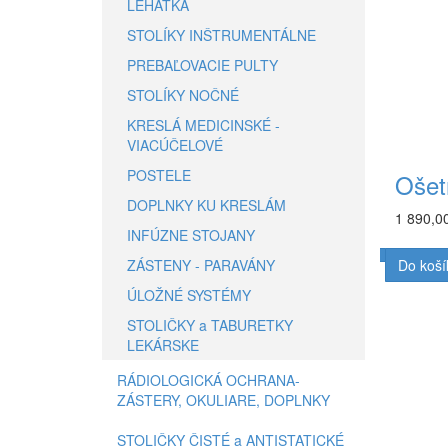
LEHÁTKA
STOLÍKY INŠTRUMENTÁLNE
PREBAĽOVACIE PULTY
STOLÍKY NOČNÉ
KRESLÁ MEDICINSKÉ -
VIACÚČELOVÉ
POSTELE
Ošet
DOPLNKY KU KRESLÁM
1 890,0
INFÚZNE STOJANY
ZÁSTENY - PARAVÁNY
Do koší
ÚLOŽNÉ SYSTÉMY
STOLIČKY a TABURETKY
LEKÁRSKE
RÁDIOLOGICKÁ OCHRANA-
ZÁSTERY, OKULIARE, DOPLNKY
STOLIČKY ČISTÉ a ANTISTATICKÉ