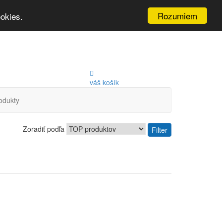
Rozumiem
okies.
váš košík
odukty
Zoradiť podľa
Filter